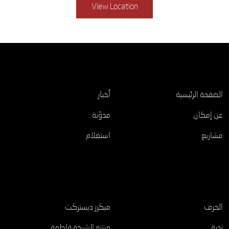
View Location
اكتشف
الصفحة الرئيسية
أخبار
عن إمكان
مدوّنة
مشاريع
استعلام
مشاريع
الجرف
ميكرز ديستركت
ندرة
منتزه الشيخة فاطمة