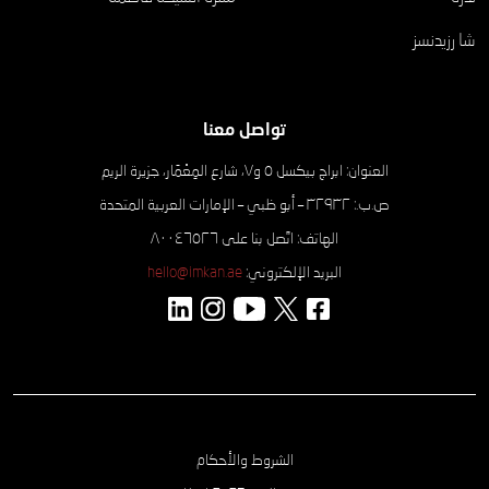
شا رزيدنسز
تواصل معنا
العنوان: ابراج بيكسل ٥ و٧، شارع المِعْمَار، جزيرة الريم
ص.ب.: ۳۲۹۳۲ – أبو ظبي – الإمارات العربية المتحدة
الهاتف: اتّصل بنا على ٨٠٠٤٦٥٢٦
البريد الإلكتروني:
hello@imkan.ae
الشروط والأحكام