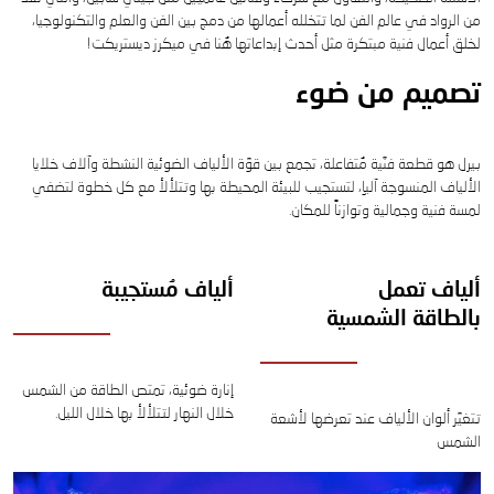
من الرواد في عالم الفن لما تتخلله أعمالها من دمج بين الفن والعلم والتكنولوجيا،
لخلق أعمال فنية مبتكرة مثل أحدث إبداعاتها هُنا في ميكرز ديستريكت!
تصميم من ضوء
بيرل هو قطعة فنّية مُتفاعلة، تجمع بين قوّة الألياف الضوئية النشطة وآلاف خلايا
الألياف المنسوجة آلياِ، لتستجيب للبيئة المحيطة بها وتتلألأ مع كل خطوة لتضفي
لمسة فنية وجمالية وتوازناً للمكان.
ألياف تعمل
ألياف مُستجيبة
بالطاقة الشمسية
إنارة ضوئية، تمتص الطاقة من الشمس
خلال النهار لتتلألأ بها خلال الليل.
تتغيّر ألوان الألياف عند تعرضها لأشعة
الشمس