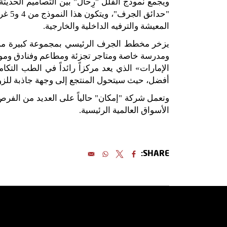
ويجمع نموذج الفلل
"
رِحال
"
بين التصاميم الحديثة
"
حدائق الجرف
"
، ويتكون هذا النموذج من
4
و
5
غرف
المعيشة والترفيه الداخلية والخارجية
.
يزخر مخطط الجرف الرئيسي بمجموعة كبيرة من 
ومدرسة خاصة ومتاجر تجزئة ومطاعم وفنادق وموا
الإمارات
»
الذي يعد مركزاً رائداً في الطب التك
أفضل، حيث سيتحول المنتجع إلى وجهة جاذبة للزوار
وتعمل شركة
"
إمكان
"
حالياً على العديد من الفر
الأسواق العالمية الرئيسية
.
SHARE:
اكتشف