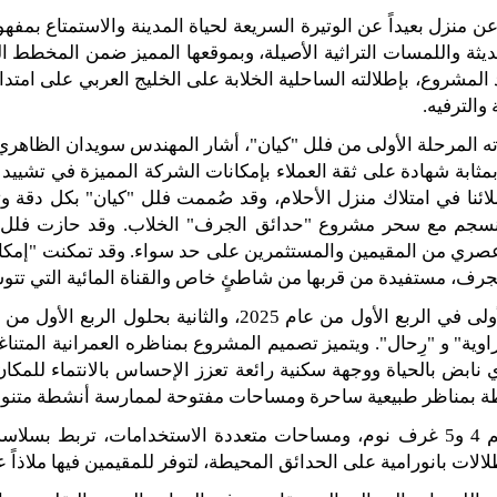
عن منزل بعيداً عن الوتيرة السريعة لحياة المدينة والاستمتاع بمفه
لحديثة واللمسات التراثية الأصيلة، وبموقعها المميز ضمن المخطط
د المشروع، بإطلالته الساحلية الخلابة على الخليج العربي على امتدا
والترفيه
.
ه المرحلة الأولى من فلل
"
كيان
"
، أشار المهندس سويدان الظاهري،
مثابة شهادة على ثقة العملاء بإمكانات الشركة المميزة في تشيي
ائنا في امتلاك منزل الأحلام، وقد صُممت فلل
"
كيان
"
بكل دقة وتن
اً ينسجم مع سحر مشروع
"
حدائق الجرف
"
الخلاب
.
وقد حازت فلل
ل عصري من المقيمين والمستثمرين على حد سواء
.
وقد تمكنت
"
إمكا
، مستفيدة من قربها من شاطئٍ خاص والقناة المائية التي تتو
لأولى في الربع الأول من عام
2025
، والثانية بحلول الربع الأول من
اوية
"
و
"
رِحال
".
ويتميز تصميم المشروع بمناظره العمرانية المتناغ
بض بالحياة ووجهة سكنية رائعة تعزز الإحساس بالانتماء للمكان
طة بمناظر طبيعية ساحرة ومساحات مفتوحة لممارسة أنشطة متنو
م
4
و
5
غرف نوم، ومساحات متعددة الاستخدامات، تربط بسلاسة ب
ات بانورامية على الحدائق المحيطة، لتوفر للمقيمين فيها ملاذاً ع