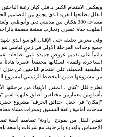
ويعكس الاهتمام الكبير بـ فلل كيان رغبة الباحثين 
الفلل بطابعها الفريد الذي يجمع بين التصاميم ا
مساحة
380
هكتار، بين مدينتي دبي وأبوظبي
.
ويُع
أسلوب حياة عصري وتجارب ممتعة مفعمة بالراحة 
وفي معرض تعليقه على الإقبال الواسع الذي شهدت
جميع وحدات المرحلة الأولى في زمنٍ قياسي هو ب
دائماً على تقديم عروضٍ جديدة تلبي تطلعات عمل
الساحرة، ولتقدم لسكانها مجتمعاً عصرياً هادئ
الطبيعية الجميلة، على اهتمام الباحثين عن منز
من مشروعها ضمن المخطط الرئيسي لمشروع الجرف
تطرح فلل
"
كيان
"
، المقرر الانتهاء من مرحلتها ا
بأسلوبين معماريين مختلفين أُطلق عليهما اسم
"
ر
"
إمكان
"
في جعل
"
حدائق الجرف
"
مشروع حضري نا
ساحات أمامية رائعة التنسيق وممرات مشاة محا
تقدم الفلل من نموذج
"
راوية
"
تصاميم أنيقة تض
الإحساس بالهدوء والرحابة، مع شرفات واسعة بإطلال