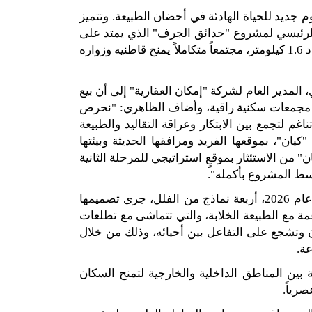
وم جديد للحياة الهادئة في أحضان الطبيعة
.
وتتميز
 الرئيسي لمشروع
"
حدائق الجرف
"
الذي يمتد على
د
1.6
كيلومتر، مجتمعاً متكاملاً يمنح قاطنيه وزواره
 المدير العام لشركة
"
إمكان العقارية
"
إلى أن بيع
د مجمعات سكنية راقية، وأضاف الظاهري
: "
نحرص
اغم لتجمع بين الابتكار وعراقة التقاليد والطبيعة
"
كيان
"
، بموقعها الفريد ومرافقها الحديثة وبيئتها
ن
"
من الاستئثار بموقعٍ استراتيجي للمرحلة الثانية
سط المشروع بأكمله
".
 عام
2026
، أربعة نماذج من الفلل، جرى تصميمها
مة مع الطبيعة الخلابة، والتي تتماشى مع تطلعات
 وتشجع على التفاعل بين أحيائه، وذلك من خلال
عة
.
ين المناطق الداخلية والخارجية لتمنح السكان
صرياً
.