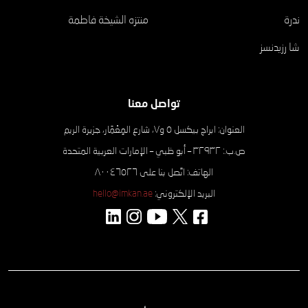
ندرة
منتزه الشيخة فاطمة
شا رزيدنسز
تواصل معنا
العنوان: ابراج بيكسل ٥ و٧، شارع المِعْمَار، جزيرة الريم
ص.ب.: ۳۲۹۳۲ – أبو ظبي – الإمارات العربية المتحدة
الهاتف: اتّصل بنا على ٨٠٠٤٦٥٢٦
البريد الإلكتروني:
hello@imkan.ae