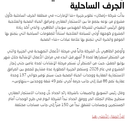
الجرف الساحلية
بدأت شركة «إمكان» تطوير جزيرة «شا الإمارات» في منطقة الجرف الساحلية كأول
مشروع من نوعه يجمع ما بين الاستثمار العقاري ومرافق الحياة الصحية والعلاجية
وفق الرئیس التنفیذي للشركة المھندس سویدان الظاھري، والذي أكد ريادة
المشروع كوجهة أولى للسياحة العلاجية استناداً للمقومات السياحية التي يتمتع بها
الموقع والخبرة التي تتمتع بها علامة عيادات «شا» الصحية.
وأوضح الظاهري بأن الشركة حالياً في مرحلة الأعمال التمهيدية في الجزيرة والتي
من المنتظر استمرارها لمدة 3 أشهر قبل البدء في مراحل الأعمال الإنشائية خلال شهر
يوليو المقبل، حيث من المنتظر أن تستمر مرحلة الإنشاءات لمدة عامين حتى إنجاز
المشروع في عام 2026. وستضم الجزيرة المطورة عدة مشاريع للجمع بين المرافق
الاستثمارية العقارية ووحدات الحياة الصحية حيث سيتم توفير حوالي 137 وحدة
عقارية تضم 86 فیلا إلى جانب حزمة أخرى تضم 49 شقة ووحدتين «بنتھاوس».
وقال رئيس التسويق والمبيعات بالشركة رائد الحداد بأن وحدات الاستثمار العقاري
ستطرح بنظام التملك الحر. ووفق الحداد تبدأ الشركة اليوم في طرح الوحدات أمام
المستثمرين وبمساحات للشقق تبدأ من 150 متراً إلى جانب مساحات مختلفة.
اقرأ المقال الأصلي هنا