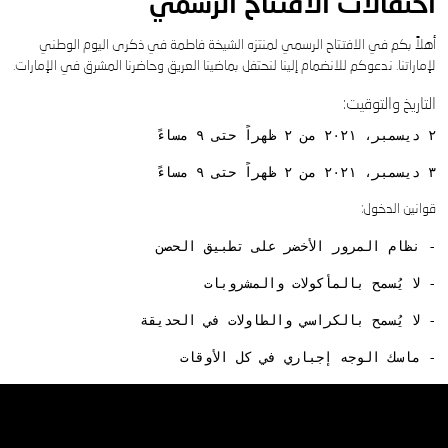
احتفالات الافتتاح الرسمي
أهلاً بكم في الافتتاح الرسمي لمنتزه الشيخة فاطمة في ذكرى اليوم الوطني
لإماراتنا. ندعوكم للانضمام إلينا لنحتفل بماضينا العريق وحاضرنا المشرق في الإمارات.
التاريخ والتوقيت:
٢ ديسمبر، ٢٠٢١ من ٢ ظهراً حتى ٩ مساءً
٣ ديسمبر، ٢٠٢١ من ٢ ظهراً حتى ٩ مساءً
قوانين الدخول:
- نظام المرور الأخضر على تطبيق الحصن
- لا يُسمح بالمأكولات والمشروبات
- لا يُسمح بالكراسي والطاولات في الحديقة
- ماسك الوجه إجباري في كل الأوقات
اكتشف