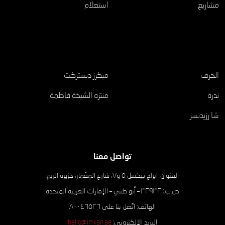
مشاريع
استعلام
مشاريع
الجرف
ميكرز ديستركت
ندرة
منتزه الشيخة فاطمة
شا رزيدنسز
تواصل معنا
العنوان: ابراج بيكسل ٥ و٧، شارع المِعْمَار، جزيرة الريم
ص.ب.: ۳۲۹۳۲ – أبو ظبي – الإمارات العربية المتحدة
الهاتف: اتّصل بنا على ٨٠٠٤٦٥٢٦
البريد الإلكتروني:
hello@imkan.ae