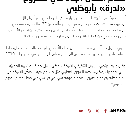
«ندرة» بأبوظبي
أعلنت شركة «إمكان» العقارية عن إحراز تقدم ملحوظ في سير أعمال الإنشاء
لمشروع «ندرة»، وهو عبارة عن مشروع فاخر يتألف من 37 فيلا فخمة، يقع في
المنطقة الثقافية لجزيرة السعديات بأبوظبي، الذي وضعت «إمكان» حجر الأساس له
في وقت سابق من هذا العام، وقد اكتمل تطويره بنسبة تجاوزت 20%.
يجري العمل حالياً على تصنيف وتسليم قطع الأراضي المزودة بالخدمات، والمخططة
بعناية على طول واجهة بحرية، ومن المتوقع تسليم المشروع في شهر يوليو 2019.
وقال وليد الهندي، الرئيس التنفيذي لشركة «إمكان»: «إن جملة المشاريع المميزة
التي تقدمها «إمكان» لدعم السوق العقاري مثل مشروع ندرة ستمكّن الشركة من
اتخاذ مكانة رفيعة وتحقيق سمعة مرموقة في زمنٍ قياسي في هذا القطاع المهم
والحيوي».
SHARE: