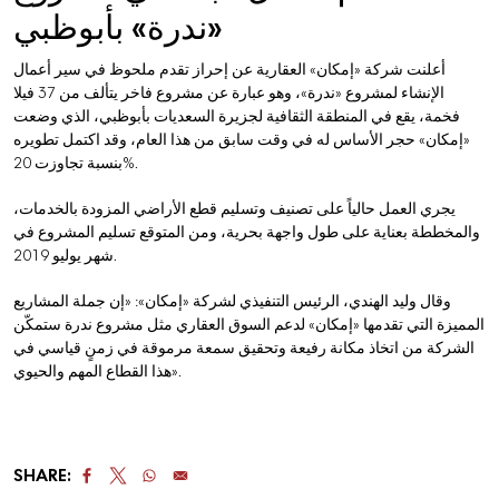
«ندرة» بأبوظبي
أعلنت شركة «إمكان» العقارية عن إحراز تقدم ملحوظ في سير أعمال
الإنشاء لمشروع «ندرة»، وهو عبارة عن مشروع فاخر يتألف من 37 فيلا
فخمة، يقع في المنطقة الثقافية لجزيرة السعديات بأبوظبي، الذي وضعت
«إمكان» حجر الأساس له في وقت سابق من هذا العام، وقد اكتمل تطويره
بنسبة تجاوزت 20%.
يجري العمل حالياً على تصنيف وتسليم قطع الأراضي المزودة بالخدمات،
والمخططة بعناية على طول واجهة بحرية، ومن المتوقع تسليم المشروع في
شهر يوليو 2019.
وقال وليد الهندي، الرئيس التنفيذي لشركة «إمكان»: «إن جملة المشاريع
المميزة التي تقدمها «إمكان» لدعم السوق العقاري مثل مشروع ندرة ستمكّن
الشركة من اتخاذ مكانة رفيعة وتحقيق سمعة مرموقة في زمنٍ قياسي في
هذا القطاع المهم والحيوي».
SHARE: